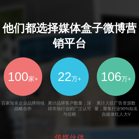
他们都选择媒体盒子微博营
销平台
100
22
106
家+
万+
万+
百家知名企业品牌持续
累计品牌客户数量，深
累计入驻广告资源数
战略合作
得市场行业的广泛认可
量，聚集行业90%知名
与信赖
自媒体红人大V
传媒伙伴