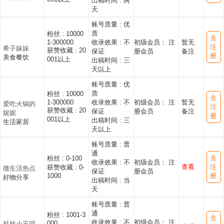
出稿时间 :
两
天
账号质量 :
优
质
粉丝 :
10000
去
1-300000
收录效果 :
不
初级会员： 注
暂无
注
希子妹妹
获赞收藏 :
20
保证
册会员
备注
册
美食餐饮
001以上
出稿时间 :
三
天以上
账号质量 :
优
质
粉丝 :
10000
去
1-300000
收录效果 :
不
初级会员： 注
暂无
爱吃火锅的
注
获赞收藏 :
20
保证
册会员
备注
妮妮
册
001以上
出稿时间 :
三
生活家居
天以上
账号质量 :
普
通
去
粉丝 :
0-100
收录效果 :
不
初级会员： 注
查看
注
获赞收藏 :
0-
微生活热点
保证
册会员
1000
册
好物分享
出稿时间 :
当
天
账号质量 :
普
通
粉丝 :
1001-3
去
收录效果 :
不
初级会员： 注
000
科技小王同