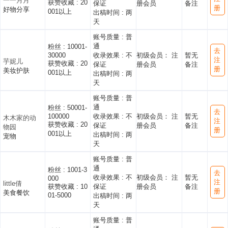
一一月月
获赞收藏 :
20
保证
册会员
备注
册
好物分享
001以上
出稿时间 :
两
天
账号质量 :
普
通
粉丝 :
10001-
去
30000
收录效果 :
不
初级会员： 注
暂无
注
芋妮儿
获赞收藏 :
20
保证
册会员
备注
册
美妆护肤
001以上
出稿时间 :
两
天
账号质量 :
普
通
粉丝 :
50001-
去
100000
收录效果 :
不
初级会员： 注
暂无
木木家的动
注
获赞收藏 :
20
保证
册会员
备注
物园
册
001以上
出稿时间 :
两
宠物
天
账号质量 :
普
通
粉丝 :
1001-3
去
收录效果 :
不
初级会员： 注
暂无
000
注
little倩
获赞收藏 :
10
保证
册会员
备注
册
美食餐饮
01-5000
出稿时间 :
两
天
账号质量 :
普