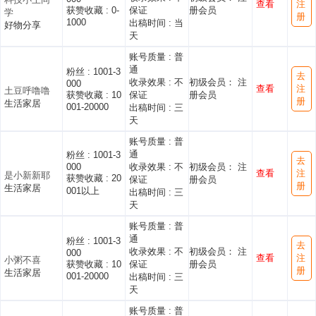
查看
注
获赞收藏 :
0-
保证
册会员
学
册
1000
出稿时间 :
当
好物分享
天
账号质量 :
普
通
粉丝 :
1001-3
去
收录效果 :
不
初级会员： 注
000
查看
注
土豆呼噜噜
获赞收藏 :
10
保证
册会员
册
生活家居
001-20000
出稿时间 :
三
天
账号质量 :
普
通
粉丝 :
1001-3
去
000
收录效果 :
不
初级会员： 注
查看
注
是小新新耶
获赞收藏 :
20
保证
册会员
册
生活家居
001以上
出稿时间 :
三
天
账号质量 :
普
通
粉丝 :
1001-3
去
收录效果 :
不
初级会员： 注
000
查看
注
小粥不喜
获赞收藏 :
10
保证
册会员
册
生活家居
001-20000
出稿时间 :
三
天
账号质量 :
普