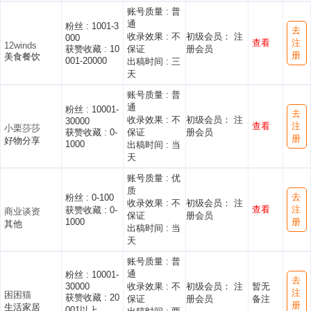
账号质量 :
普
通
粉丝 :
1001-3
去
收录效果 :
不
初级会员： 注
000
查看
注
12winds
获赞收藏 :
10
保证
册会员
册
美食餐饮
001-20000
出稿时间 :
三
天
账号质量 :
普
通
粉丝 :
10001-
去
收录效果 :
不
初级会员： 注
30000
查看
注
小栗莎莎
获赞收藏 :
0-
保证
册会员
册
好物分享
1000
出稿时间 :
当
天
账号质量 :
优
质
去
粉丝 :
0-100
收录效果 :
不
初级会员： 注
查看
注
获赞收藏 :
0-
商业谈资
保证
册会员
1000
册
其他
出稿时间 :
当
天
账号质量 :
普
通
粉丝 :
10001-
去
30000
收录效果 :
不
初级会员： 注
暂无
注
困困猫
获赞收藏 :
20
保证
册会员
备注
册
生活家居
001以上