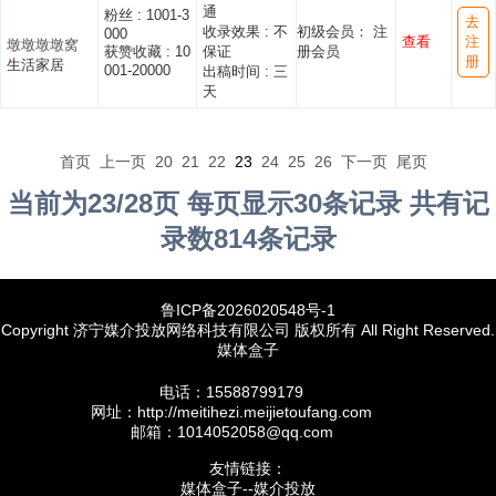
通
粉丝 :
1001-3
去
收录效果 :
不
初级会员： 注
000
查看
注
墩墩墩墩窝
获赞收藏 :
10
保证
册会员
册
生活家居
001-20000
出稿时间 :
三
天
首页
上一页
20
21
22
23
24
25
26
下一页
尾页
当前为23/28页 每页显示30条记录 共有记
录数814条记录
鲁ICP备2026020548号-1
Copyright 济宁媒介投放网络科技有限公司 版权所有 All Right Reserved.
媒体盒子
电话：15588799179
网址：http://meitihezi.meijietoufang.com
邮箱：1014052058@qq.com
友情链接：
媒体盒子--媒介投放