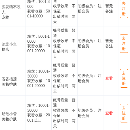
通
粉丝 :
1001-3
去
收录效果 :
不
初级会员： 注
暂无
000
狸花猫不咬
注
获赞收藏 :
50
保证
册会员
备注
人
册
01-10000
出稿时间 :
两
宠物
天
账号质量 :
普
通
粉丝 :
5001-1
去
收录效果 :
不
初级会员： 注
暂无
0000
注
池棠小鱼
获赞收藏 :
10
保证
册会员
备注
册
探店
001-20000
出稿时间 :
两
天
账号质量 :
普
通
粉丝 :
10001-
去
收录效果 :
不
初级会员： 注
30000
查看
注
香香榴莲
获赞收藏 :
10
保证
册会员
册
美妆护肤
001-20000
出稿时间 :
两
天
账号质量 :
普
通
粉丝 :
10001-
去
30000
收录效果 :
不
初级会员： 注
查看
注
蜡笔小雪
获赞收藏 :
20
保证
册会员
册
美妆护肤
001以上
出稿时间 :
两
天