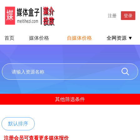
注册
登录
首页
媒体价格
自媒体价格
全网资源 ▼
其他筛选条件
默认排序
注册会员可查看更多媒体报价