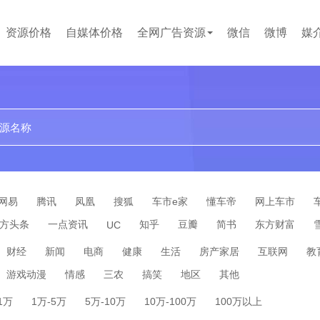
资源价格
自媒体价格
全网广告资源
微信
微博
媒
贴吧
论坛
文案代写
小红书
企业问答
百度百科
短视频
网易
腾讯
凤凰
搜狐
车市e家
懂车帝
网上车市
方头条
一点资讯
知乎
豆瓣
简书
东方财富
UC
财经
新闻
电商
健康
生活
房产家居
互联网
教
游戏动漫
情感
三农
搞笑
地区
其他
-1万
1万-5万
5万-10万
10万-100万
100万以上