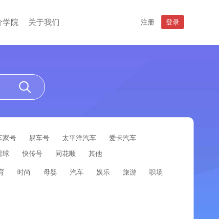
介学院
关于我们
注册
登录
车家号
易车号
太平洋汽车
爱卡汽车
雪球
快传号
同花顺
其他
育
时尚
母婴
汽车
娱乐
旅游
职场