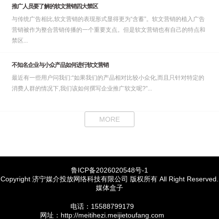
推广人员要了解的软文营销四大禁区
与传统广告相比,软文营销的表现形式显得更为“含蓄”。软文营销的植入广告
营销被作为整合营销传播的一个重要支点。但是软文营销也有自己的特点和
禁区...
不知名企业与小众产品如何进行软文营销
最近有一些用户问我们:“如果我们的产品相对比较小众化,而且只针对特定的
消费人群的情况下,我们该如何撰写企业推广软文呢?”...
MORE
鲁ICP备2026020548号-1
Copyright 济宁媒介投放网络科技有限公司 版权所有 All Right Reserved.
媒体盒子
电话：15588799179
网址：http://meitihezi.meijietoufang.com