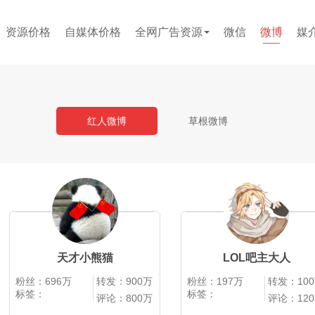
资源价格
自媒体价格
全网广告资源
微信
微博
媒
贴吧
论坛
文案代写
小红书
红人微博
草根微博
企业问答
百度百科
短视频
天才小熊猫
LOL吧主大人
粉丝：696万
转发：900万
粉丝：197万
转发：10
标签：
标签：
评论：800万
评论：12