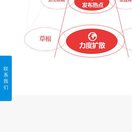
联
系
我
们