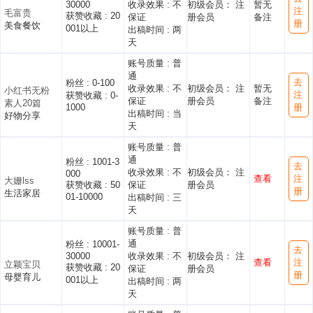
30000
收录效果 :
不
初级会员： 注
暂无
注
毛富贵
获赞收藏 :
20
保证
册会员
备注
册
美食餐饮
001以上
出稿时间 :
两
天
账号质量 :
普
通
去
粉丝 :
0-100
收录效果 :
不
初级会员： 注
暂无
小红书无粉
注
获赞收藏 :
0-
保证
册会员
备注
素人20篇
1000
册
出稿时间 :
当
好物分享
天
账号质量 :
普
通
粉丝 :
1001-3
去
收录效果 :
不
初级会员： 注
000
查看
注
大姗lss
获赞收藏 :
50
保证
册会员
册
生活家居
01-10000
出稿时间 :
三
天
账号质量 :
普
通
粉丝 :
10001-
去
30000
收录效果 :
不
初级会员： 注
查看
注
立颖宝贝
获赞收藏 :
20
保证
册会员
册
母婴育儿
001以上
出稿时间 :
两
天