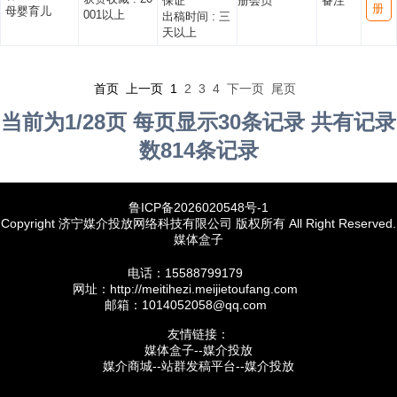
保证
册会员
备注
册
母婴育儿
001以上
出稿时间 :
三
天以上
首页 上一页
1
2
3
4
下一页
尾页
当前为1/28页 每页显示30条记录 共有记录
数814条记录
鲁ICP备2026020548号-1
Copyright 济宁媒介投放网络科技有限公司 版权所有 All Right Reserved.
媒体盒子
电话：15588799179
网址：http://meitihezi.meijietoufang.com
邮箱：1014052058@qq.com
友情链接：
媒体盒子--媒介投放
媒介商城--站群发稿平台--媒介投放