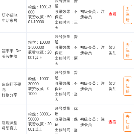
账号质量 :
普
通
粉丝 :
1001-3
去
收录效果 :
不
初级会员： 注
000
查看
注
研小猫jia
获赞收藏 :
50
保证
册会员
册
生活家居
01-10000
出稿时间 :
三
天
账号质量 :
普
通
粉丝 :
10000
去
1-300000
收录效果 :
不
初级会员： 注
暂无
注
福宇宇_Rrr
获赞收藏 :
20
保证
册会员
备注
册
美妆护肤
001以上
出稿时间 :
两
天
账号质量 :
普
通
粉丝 :
10001-
去
收录效果 :
不
初级会员： 注
暂无
30000
皮皮虾不要
注
获赞收藏 :
0-
保证
册会员
备注
跑
册
1000
出稿时间 :
当
好物分享
天
账号质量 :
优
质
粉丝 :
30001-
去
50000
收录效果 :
保
初级会员： 注
查看
注
巡鹿课堂
获赞收藏 :
20
证
册会员
册
母婴育儿
001以上
出稿时间 :
当