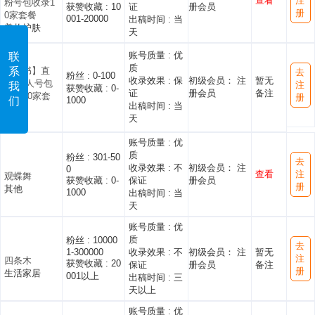
查看
注
粉号包收录1
获赞收藏 :
10
证
册会员
册
0家套餐
001-20000
出稿时间 :
当
美妆护肤
天
账号质量 :
优
联
质
系
【红书】直
去
粉丝 :
0-100
收录效果 :
保
初级会员： 注
暂无
发-素人号包
注
我
获赞收藏 :
0-
证
册会员
备注
收录20家套
册
们
1000
出稿时间 :
当
餐
天
其他
账号质量 :
优
质
粉丝 :
301-50
去
收录效果 :
不
初级会员： 注
0
查看
注
观蝶舞
获赞收藏 :
0-
保证
册会员
册
其他
1000
出稿时间 :
当
天
账号质量 :
优
质
粉丝 :
10000
去
1-300000
收录效果 :
不
初级会员： 注
暂无
注
四条木
获赞收藏 :
20
保证
册会员
备注
册
生活家居
001以上
出稿时间 :
三
天以上
账号质量 :
优