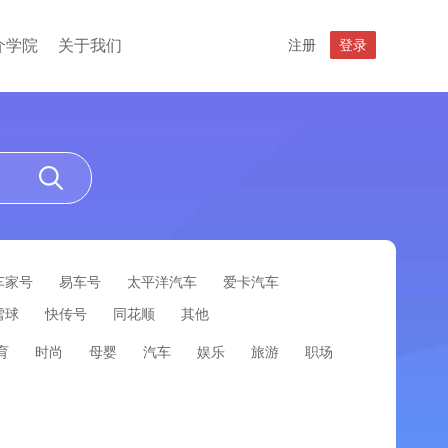
介学院
关于我们
注册
登录
车家号
易车号
太平洋汽车
爱卡汽车
雪球
快传号
同花顺
其他
育
时尚
母婴
汽车
娱乐
旅游
职场