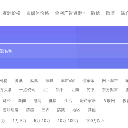
资源价格
自媒体价格
全网广告资源
微信
微博
媒
贴吧
论坛
文案代写
小红书
企业问答
百度百科
短视频
网易
腾讯
凤凰
搜狐
车市e家
懂车帝
网上车市
方头条
一点资讯
知乎
豆瓣
简书
东方财富
UC
财经
新闻
电商
健康
生活
房产家居
互联网
教
游戏动漫
情感
三农
搞笑
地区
其他
-1万
1万-5万
5万-10万
10万-100万
100万以上