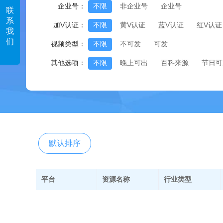
企业号：
不限
非企业号
企业号
联
系
加V认证：
不限
黄V认证
蓝V认证
红V认证
我
们
视频类型：
不限
不可发
可发
其他选项：
不限
晚上可出
百科来源
节日可
默认排序
平台
资源名称
行业类型