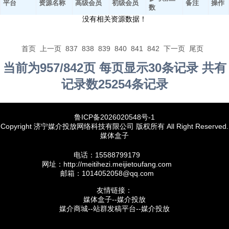
平台
资源名称
高级会员
初级会员
备注
操作
数
没有相关资源数据！
首页
上一页
837
838
839
840
841
842
下一页
尾页
当前为957/842页 每页显示30条记录 共有
记录数25254条记录
鲁ICP备2026020548号-1
Copyright 济宁媒介投放网络科技有限公司 版权所有 All Right Reserved.
媒体盒子
电话：15588799179
网址：http://meitihezi.meijietoufang.com
邮箱：1014052058@qq.com
友情链接：
媒体盒子--媒介投放
媒介商城--站群发稿平台--媒介投放